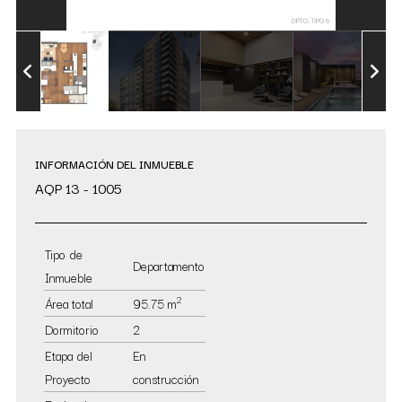
INFORMACIÓN DEL INMUEBLE
AQP 13 - 1005
Tipo de
Departamento
Inmueble
2
Área total
95.75 m
Dormitorio
2
Etapa del
En
Proyecto
construcción