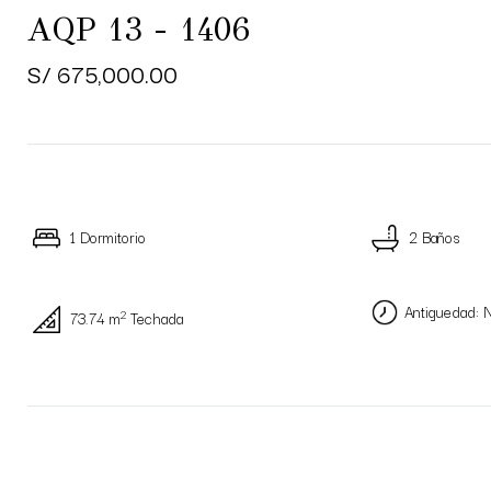
AQP 13 - 1406
S/ 675,000.00
1 Dormitorio
2 Baños
Antiguedad: 
2
73.74 m
Techada