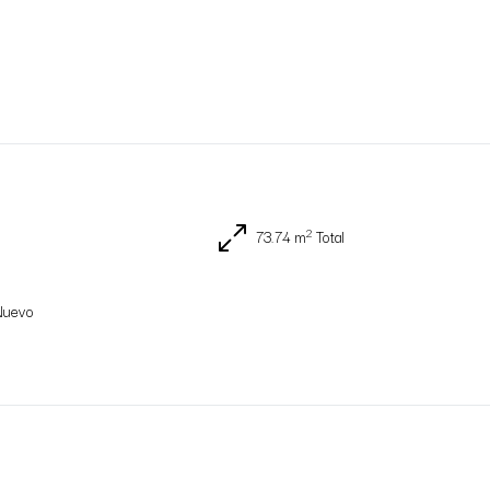
2
73.74 m
Total
Nuevo