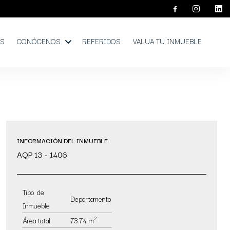
OS
CONÓCENOS
REFERIDOS
VALUA TU INMUEBLE
INFORMACIÓN DEL INMUEBLE
AQP 13 - 1406
Tipo de
Departamento
Inmueble
2
Área total
73.74 m