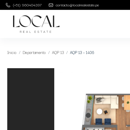
(+51) 960404397
contacto@localrealestate.pe
Inicio
Departamento
AQP 13
AQP 13 – 1406