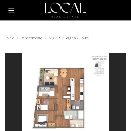
Inicio
Departamento
AQP 13
AQP 13 – 506