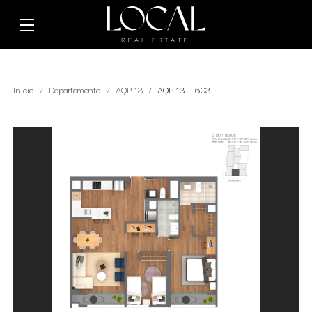
Inicio
Departamento
AQP 13
AQP 13 – 603