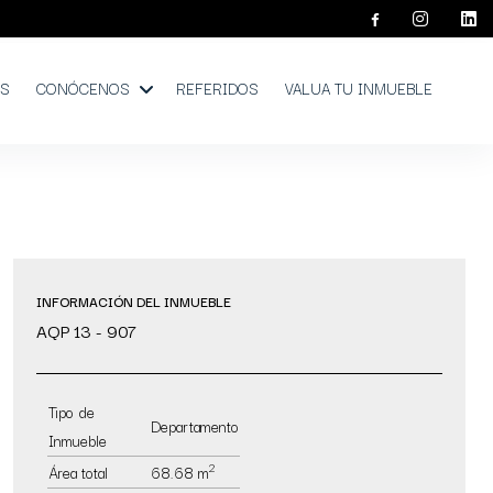
OS
CONÓCENOS
REFERIDOS
VALUA TU INMUEBLE
INFORMACIÓN DEL INMUEBLE
AQP 13 - 907
Tipo de
Departamento
Inmueble
2
Área total
68.68 m