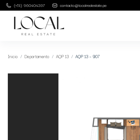
(+51) 960404397
contacto@localrealestate.pe
Inicio
Departamento
AQP 13
AQP 13 – 907