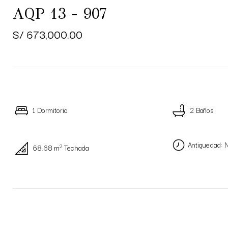
AQP 13 - 907
S/ 673,000.00
1 Dormitorio
2 Baños
Antiguedad: 
2
68.68 m
Techada