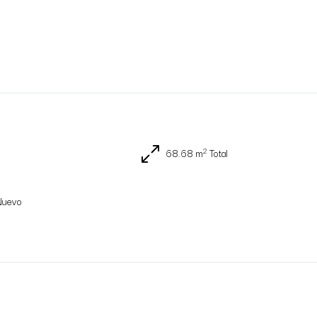
2
68.68 m
Total
Nuevo