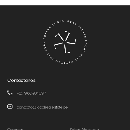
Contáctanos
+51 960404397
contacto@localrealestate.pe
Comprar
Sobre Nosotros