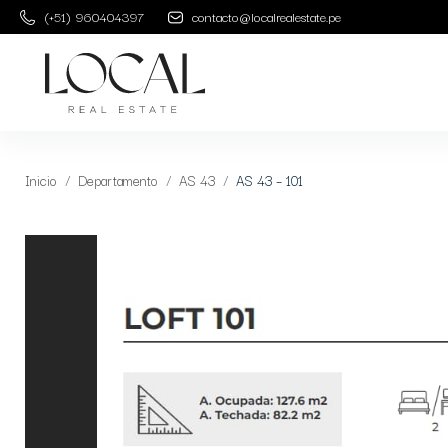
(+51) 960404397
contacto@localrealestate.pe
Inicio
Departamento
AS 43
AS 43 – 101