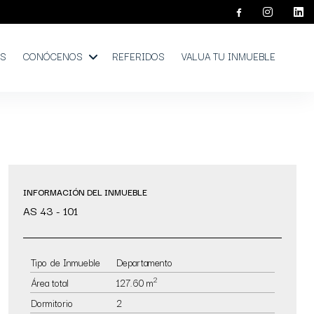
OS
CONÓCENOS
REFERIDOS
VALUA TU INMUEBLE
INFORMACIÓN DEL INMUEBLE
AS 43 - 101
Tipo de Inmueble
Departamento
2
Área total
127.60 m
Dormitorio
2