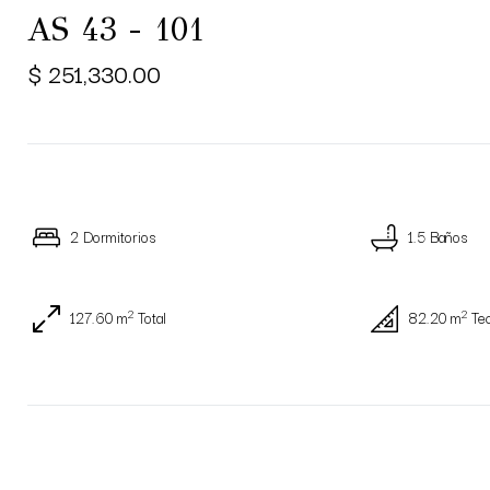
AS 43 - 101
$ 251,330.00
2 Dormitorios
1.5 Baños
2
2
127.60 m
Total
82.20 m
Te