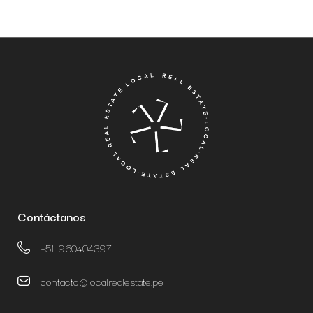
Contáctanos
+51 960404397
contacto@localrealestate.pe