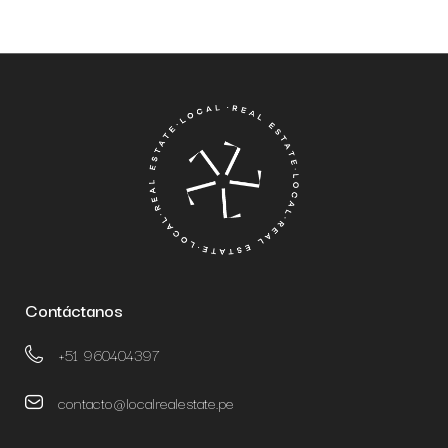
Contáctanos
+51 960404397
contacto@localrealestate.pe