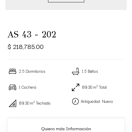
AS 43 - 202
$ 218,785.00
2.5 Dormitorios
1.5 Baños
2
1 Cochera
89.30 m
Total
Antiguedad: Nuevo
2
89.30 m
Techada
Quiero más Información