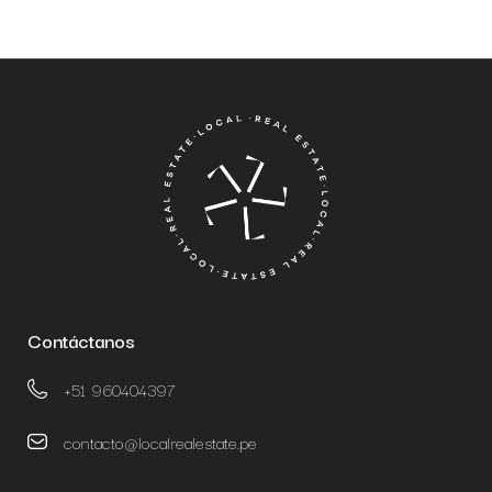
Contáctanos
+51 960404397
contacto@localrealestate.pe