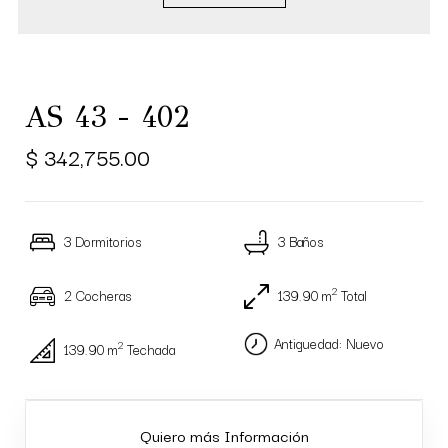
AS 43 - 402
$ 342,755.00
3 Dormitorios
3 Baños
2
2 Cocheras
139.90 m
Total
Antiguedad: Nuevo
2
139.90 m
Techada
Quiero más Información