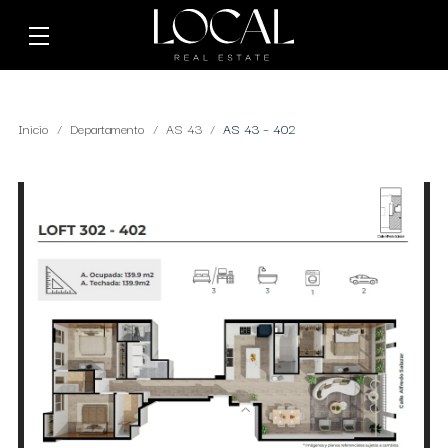
Inicio
Departamento
AS 43
AS 43 – 402