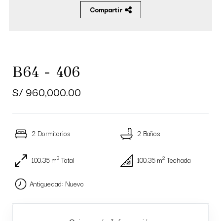
Compartir
B64 - 406
S/ 960,000.00
2 Dormitorios
2 Baños
2
2
100.35 m
Total
100.35 m
Techada
Antiguedad: Nuevo
Quiero más Información