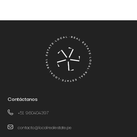
Contáctanos
+51 960404397
contacto@localrealestate.pe