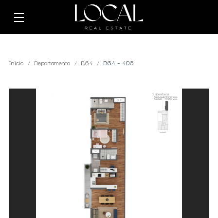
Inicio
Departamento
B64
B64 – 406