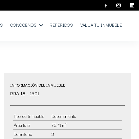
OS
CONÓCENOS
REFERIDOS
VALUA TU INMUEBLE
INFORMACIÓN DEL INMUEBLE
BRA 18 - 1501
Tipo de Inmueble
Departamento
2
Área total
75.41 m
Dormitorio
3