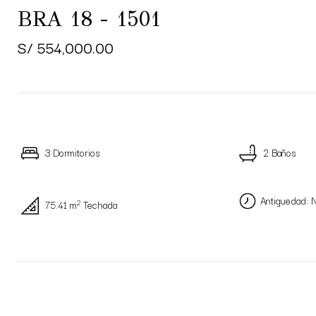
BRA 18 - 1501
S/ 554,000.00
3 Dormitorios
2 Baños
Antiguedad: 
2
75.41 m
Techada