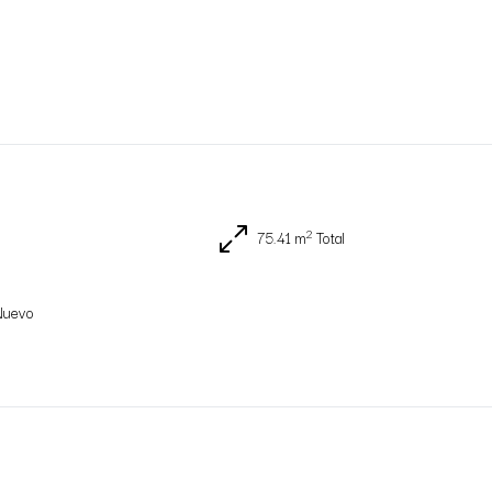
2
75.41 m
Total
Nuevo