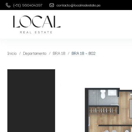
(+51) 960404397
contacto@localrealestate.pe
Inicio
Departamento
BRA 18
BRA 18 – 802