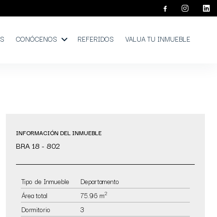
OS
CONÓCENOS
REFERIDOS
VALUA TU INMUEBLE
INFORMACIÓN DEL INMUEBLE
BRA 18 - 802
Tipo de Inmueble
Departamento
2
Área total
75.96 m
Dormitorio
3