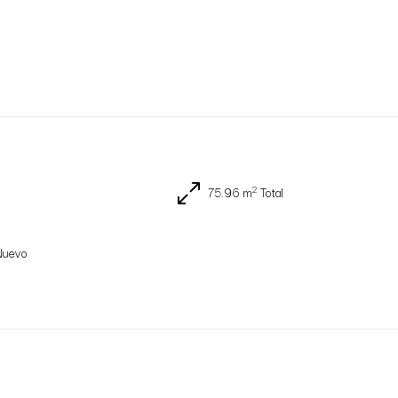
2
75.96 m
Total
Nuevo