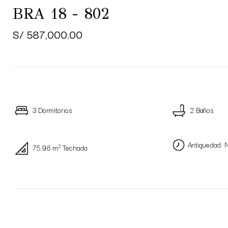
BRA 18 - 802
S/ 587,000.00
3 Dormitorios
2 Baños
Antiguedad: 
2
75.96 m
Techada