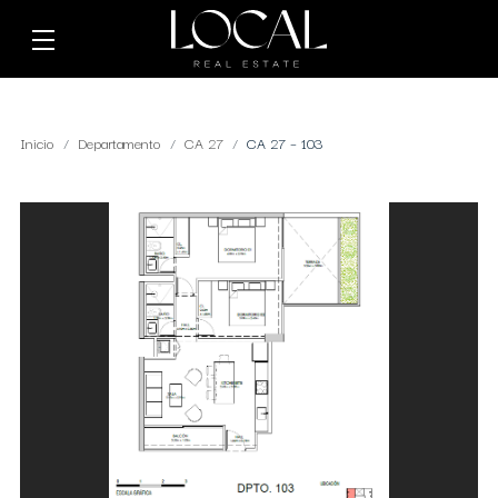
Inicio
Departamento
CA 27
CA 27 – 103