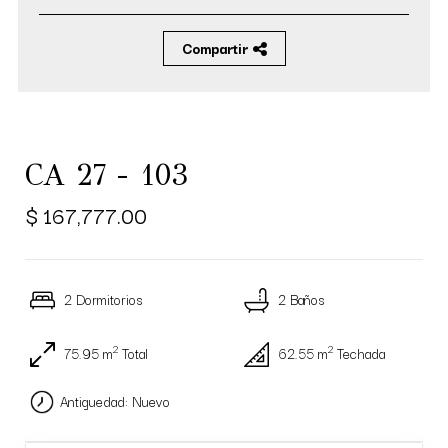
Compartir
CA 27 - 103
$ 167,777.00
2 Dormitorios
2 Baños
2
2
75.95 m
Total
62.55 m
Techada
Antiguedad: Nuevo