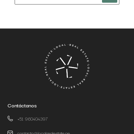
Contáctanos
+51 960404397
contacto@localrealestate.pe