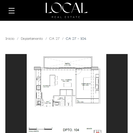
Inicio
Departamento
CA 27
CA 27 – 104