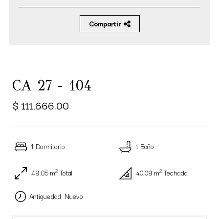
Compartir
CA 27 - 104
$ 111,666.00
1 Dormitorio
1 Baño
2
2
49.05 m
Total
40.09 m
Techada
Antiguedad: Nuevo