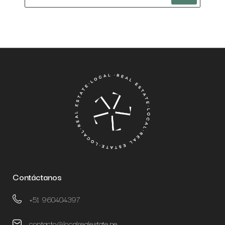
Contáctanos
+51 960404397
contacto@localrealestate.pe