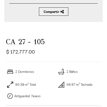
Compartir
CA 27 - 105
$ 172,777.00
2 Dormitorios
2 Baños
2
2
86.39 m
Total
68.87 m
Techada
Antiguedad: Nuevo