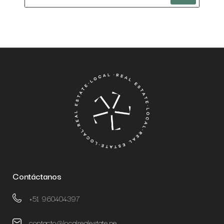
Contáctanos
+51 960404397
contacto@localrealestate.pe