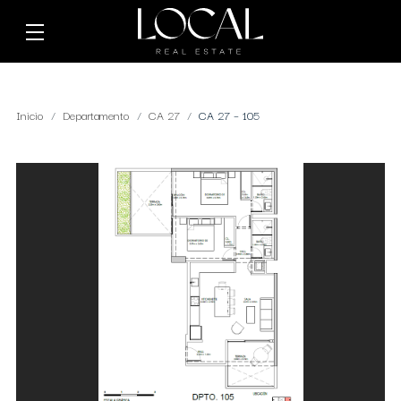
Inicio
Departamento
CA 27
CA 27 – 105