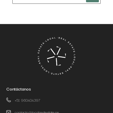
Contáctanos
+51 960404397
contacto@localrealestate.pe