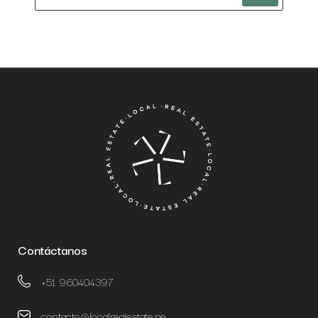
Contáctanos
+51 960404397
contacto@localrealestate.pe