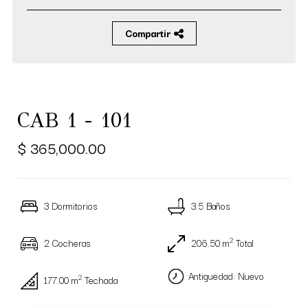
Compartir
CAB 1 - 101
$ 365,000.00
3 Dormitorios
3.5 Baños
2
2 Cocheras
206.50 m
Total
Antiguedad: Nuevo
2
177.00 m
Techada