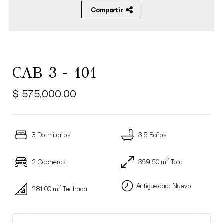
Compartir
CAB 3 - 101
$ 575,000.00
3 Dormitorios
3.5 Baños
2
2 Cocheras
359.50 m
Total
Antiguedad: Nuevo
2
281.00 m
Techada