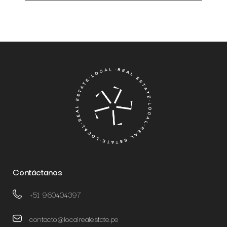
Contáctanos
+51 960404397
contacto@localrealestate.pe