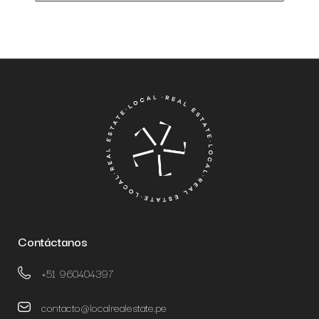
Contáctanos
+51 960404397
contacto@localrealestate.pe