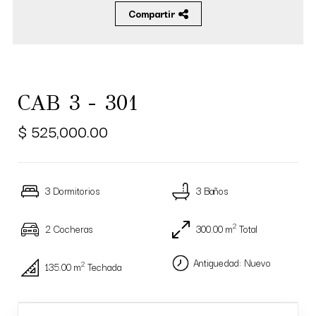
Compartir
CAB 3 - 301
$ 525,000.00
3 Dormitorios
3 Baños
2
2 Cocheras
300.00 m
Total
Antiguedad: Nuevo
2
135.00 m
Techada