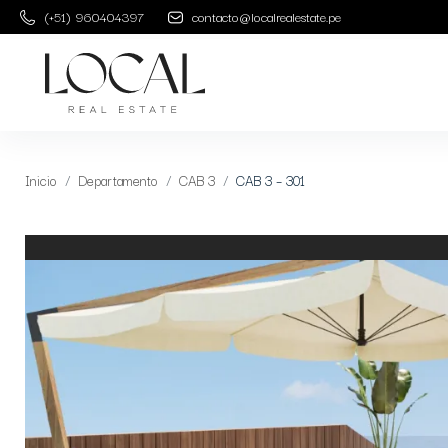
(+51) 960404397
contacto@localrealestate.pe
Inicio
Departamento
CAB 3
CAB 3 – 301