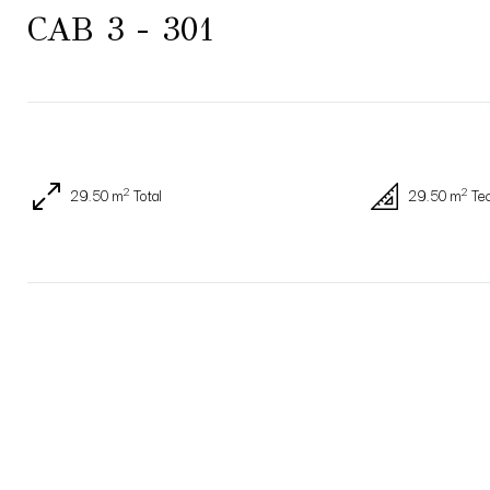
CAB 3 - 301
2
2
29.50 m
Total
29.50 m
Te