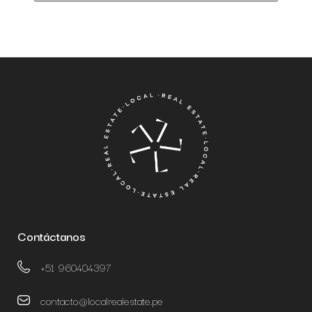
Contáctanos
+51 960404397
contacto@localrealestate.pe