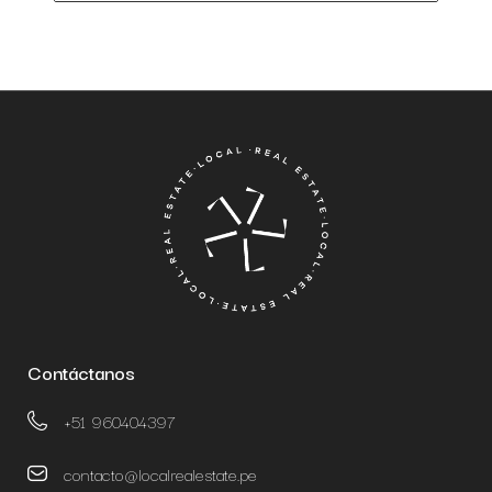
Contáctanos
+51 960404397
contacto@localrealestate.pe