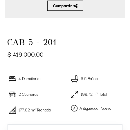
Compartir
CAB 5 - 201
$ 419,000.00
4 Dormitorios
6.5 Baños
2
2 Cocheras
199.72 m
Total
Antiguedad: Nuevo
2
177.82 m
Techada