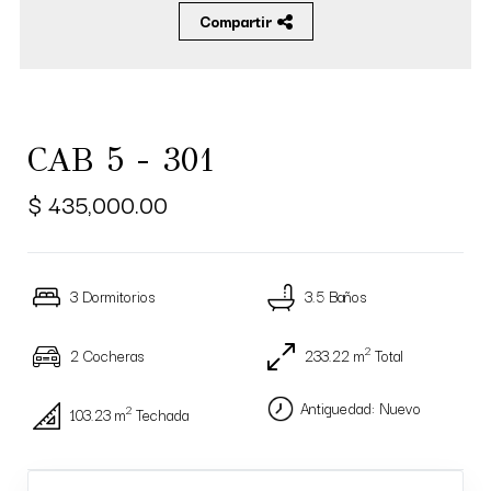
Compartir
CAB 5 - 301
$ 435,000.00
3 Dormitorios
3.5 Baños
2
2 Cocheras
233.22 m
Total
Antiguedad: Nuevo
2
103.23 m
Techada