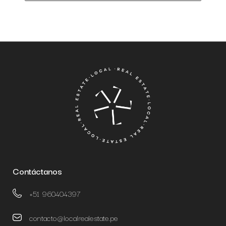
Contáctanos
+51 960404397
contacto@localrealestate.pe