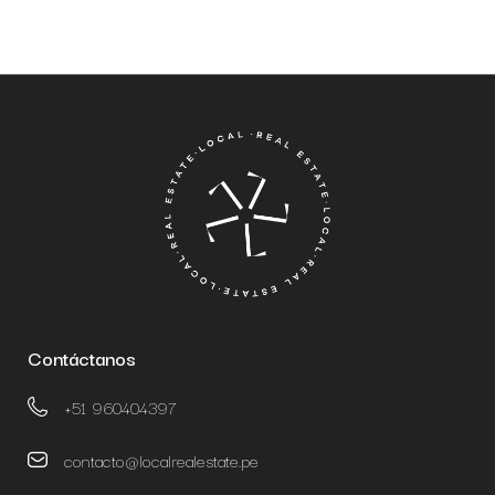
Contáctanos
+51 960404397
contacto@localrealestate.pe