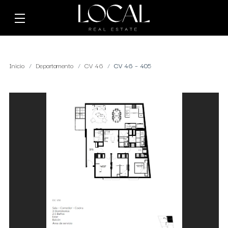
Inicio
Departamento
CV 46
CV 46 – 405