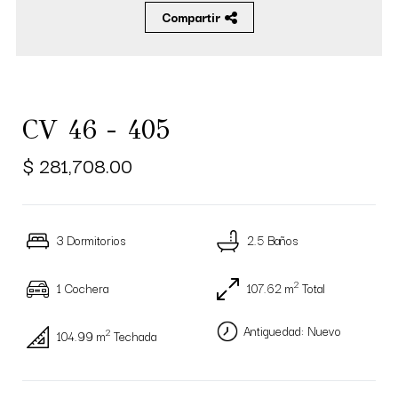
Compartir
CV 46 - 405
$ 281,708.00
3 Dormitorios
2.5 Baños
2
1 Cochera
107.62 m
Total
Antiguedad: Nuevo
2
104.99 m
Techada