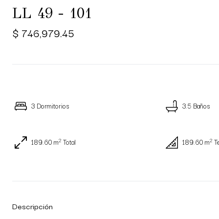
LL 49 - 101
$ 746,979.45
3 Dormitorios
3.5 Baños
2
2
189.60 m
Total
189.60 m
T
Descripción