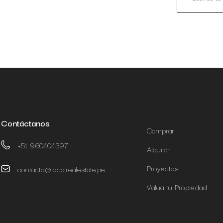
Contáctanos
Comprar
+51 960404397
Alquilar
Proyectos
contacto@localrealestate.pe
Valua tu Propiedad