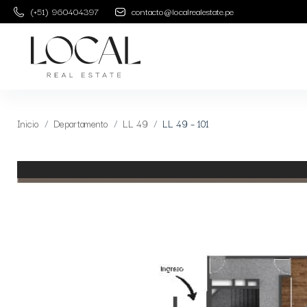
(+51) 960404397
contacto@localrealestate.pe
Inicio
Departamento
LL 49
LL 49 – 101