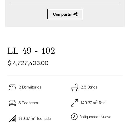
Compartir
LL 49 - 102
$ 4,727,403.00
2 Dormitorios
2.5 Baños
2
3 Cocheras
149.37 m
Total
Antiguedad: Nuevo
2
149.37 m
Techada