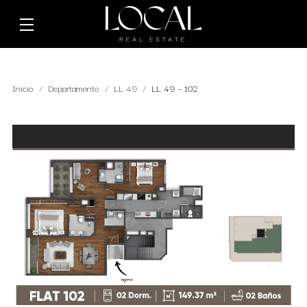
Inicio
Departamento
LL 49
LL 49 – 102