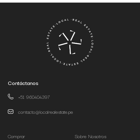
Contáctanos
+51 960404397
contacto@localrealestate.pe
Comprar
Sobre Nosotros