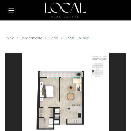
Inicio
Departamento
LP 56
LP 56 – A-608