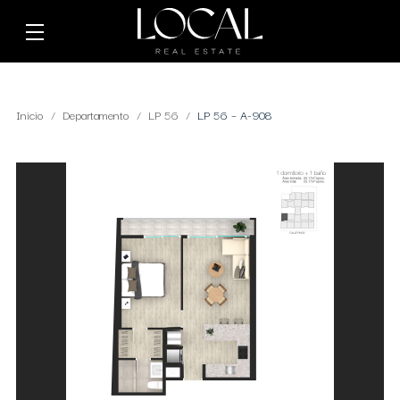
Inicio
Departamento
LP 56
LP 56 – A-908