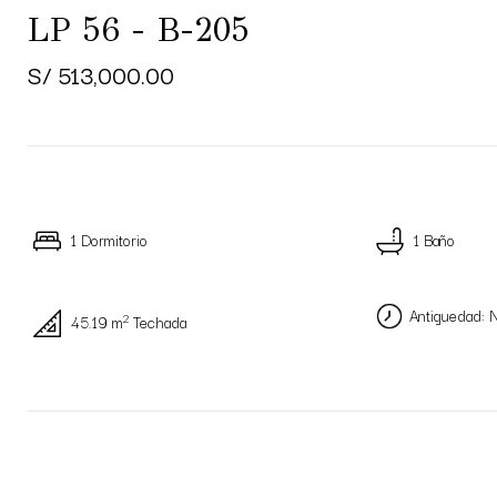
LP 56 - B-205
S/ 513,000.00
1 Dormitorio
1 Baño
Antiguedad: 
2
45.19 m
Techada