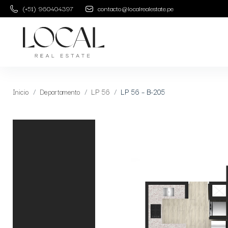
(+51) 960404397
contacto@localrealestate.pe
Inicio
Departamento
LP 56
LP 56 – B-205