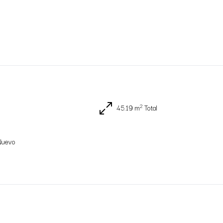
2
45.19 m
Total
Nuevo