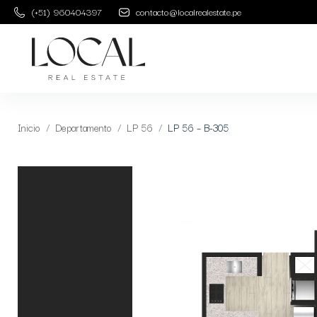
(+51) 960404397
contacto@localrealestate.pe
Inicio
Departamento
LP 56
LP 56 – B-305