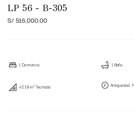
LP 56 - B-305
S/ 516,000.00
1 Dormitorio
1 Baño
Antiguedad: 
2
45.19 m
Techada