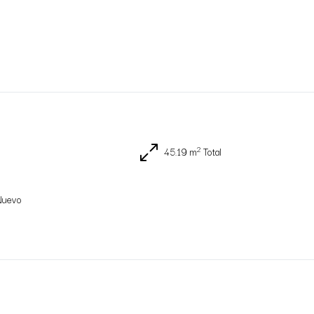
2
45.19 m
Total
Nuevo