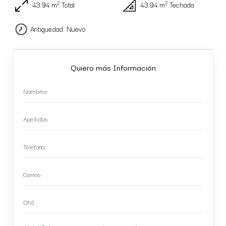
2
2
43.94 m
Total
43.94 m
Techada
Antiguedad: Nuevo
Quiero más Información