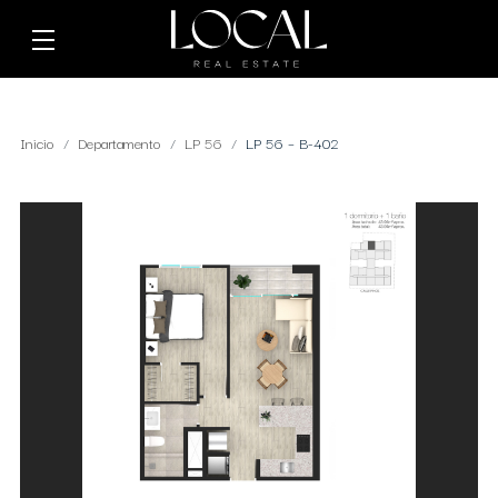
Inicio
Departamento
LP 56
LP 56 – B-402