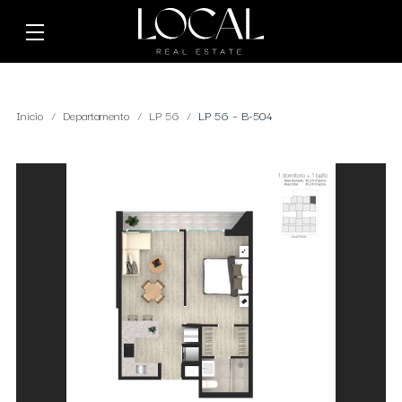
Inicio
Departamento
LP 56
LP 56 – B-504