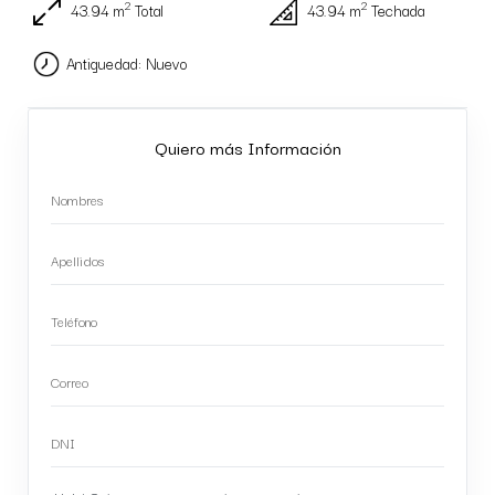
2
2
43.94 m
Total
43.94 m
Techada
Antiguedad: Nuevo
Quiero más Información