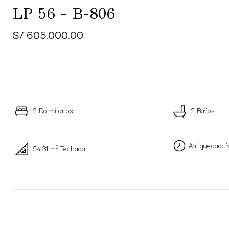
LP 56 - B-806
S/ 605,000.00
2 Dormitorios
2 Baños
Antiguedad: 
2
54.31 m
Techada