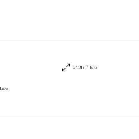
2
54.31 m
Total
Nuevo