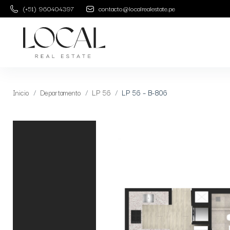
(+51) 960404397
contacto@localrealestate.pe
Inicio
Departamento
LP 56
LP 56 – B-806