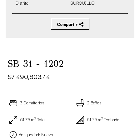
Distrito
SURQUILLO
Compartir
SB 31 - 1202
S/ 490,803.44
3 Dormitorios
2 Baños
2
2
61.75 m
Total
61.75 m
Techada
Antiguedad: Nuevo