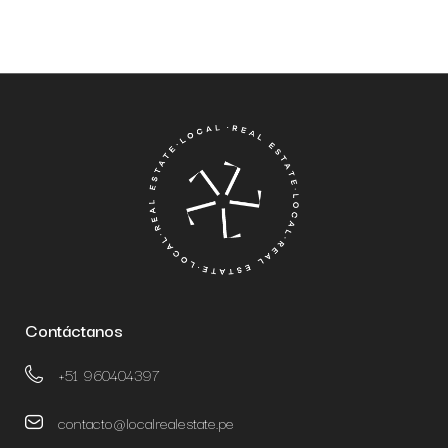
Contáctanos
+51 960404397
contacto@localrealestate.pe