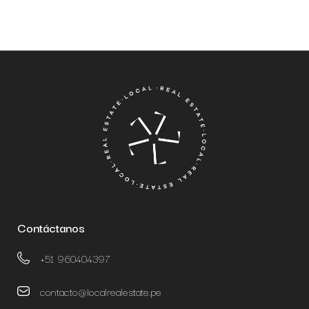
Contáctanos
+51 960404397
contacto@localrealestate.pe