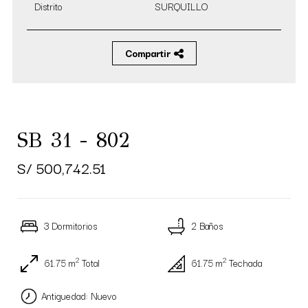
Distrito
SURQUILLO
Compartir
SB 31 - 802
S/ 500,742.51
3 Dormitorios
2 Baños
2
2
61.75 m
Total
61.75 m
Techada
Antiguedad: Nuevo