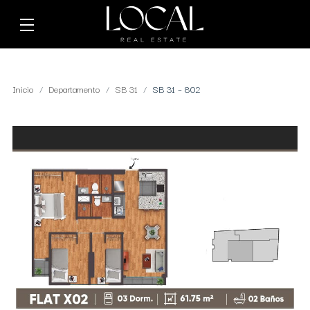
Inicio
Departamento
SB 31
SB 31 – 802