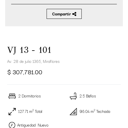
Compartir
VJ 13 - 101
Av. 28 de julio 1365, Miraflores
$ 307,781.00
2 Dormitorios
2.5 Baños
2
2
127.71 m
Total
96.04 m
Techada
Antiguedad: Nuevo