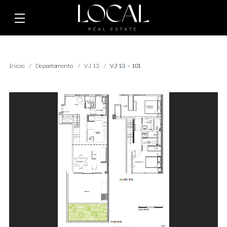
Inicio
Departamento
VJ 13
VJ 13 – 101