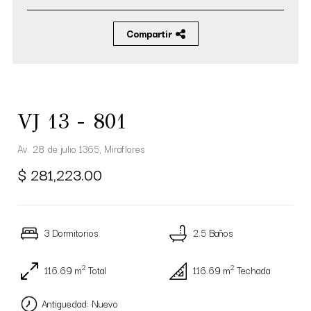
Compartir
VJ 13 - 801
Av. 28 de julio 1365, Miraflores
$ 281,223.00
3 Dormitorios
2.5 Baños
2
2
116.69 m
Total
116.69 m
Techada
Antiguedad: Nuevo