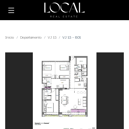
Inicio
Departamento
VJ 13
VJ 13 – 801