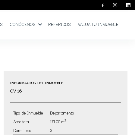
OS
CONÓCENOS
REFERIDOS
VALUA TU INMUEBLE
INFORMACIÓN DEL INMUEBLE
CV 16
Tipo de Inmueble
Departamento
2
Área total
171.00 m
Dormitorio
3