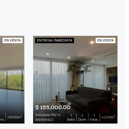
EN VENTA
ENTREGA INMEDIATA
EN VENTA
$ 155,000.00
Inmueble PM 11
1
1
1
2
2
200.00m
42.65m
ms.
Baño
Dorm.
Estac.
BARRANCO