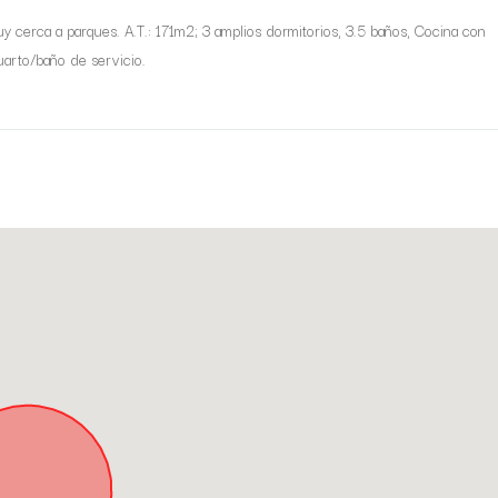
y cerca a parques. A.T.: 171m2; 3 amplios dormitorios, 3.5 baños, Cocina con
uarto/baño de servicio.