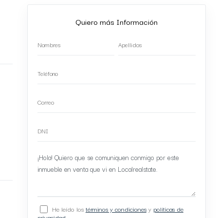
Quiero más Información
He leído los
términos y condiciones
y
políticas de
privacidad
.