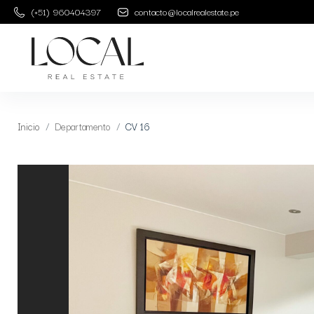
(+51) 960404397
contacto@localrealestate.pe
Inicio
Departamento
CV 16