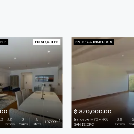
IBLE
EN ALQUILER
ENTREGA INMEDIATA
.00
$ 870,000.00
13
Inmueble M72 – 401
3.5
3
3
3.5
3
2
197.00m
Baños
Dorms.
Estacs.
Baños
Dor
SAN ISIDRO