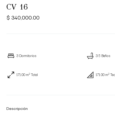
CV 16
$ 340,000.00
3 Dormitorios
3.5 Baños
2
2
171.00 m
Total
171.00 m
Te
Descripción