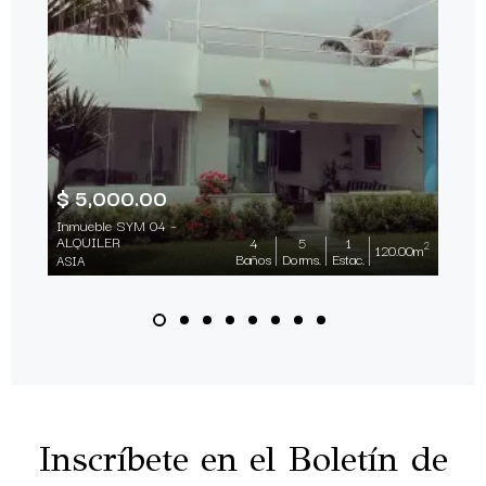
$ 5,000.00
Inmueble SYM 04 –
ALQUILER
4
5
1
2
120.00m
Baños
Dorms.
Estac.
ASIA
Inscríbete en el Boletín de