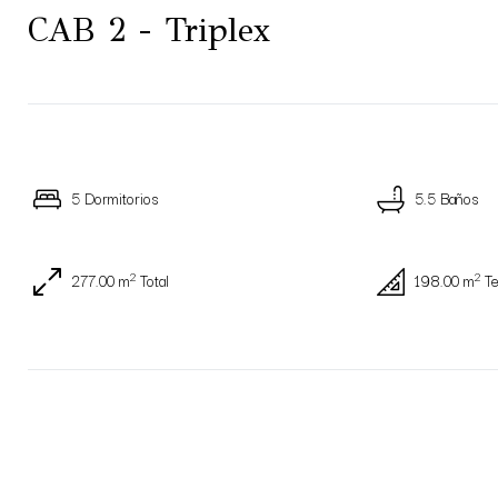
CAB 2 - Triplex
5 Dormitorios
5.5 Baños
2
2
277.00 m
Total
198.00 m
Te