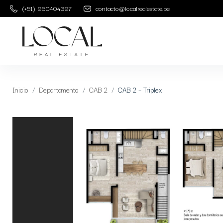
(+51) 960404397
contacto@localrealestate.pe
Inicio
Departamento
CAB 2
CAB 2 – Triplex