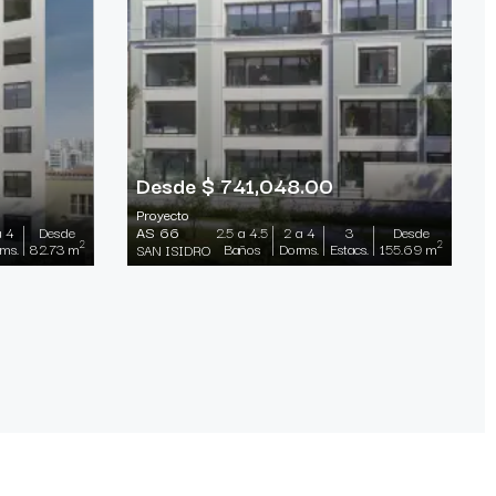
Desde $ 741,048.00
Proyecto
a 4
Desde
2.5 a 4.5
2 a 4
3
Desde
AS 66
2
2
ms.
82.73 m
Baños
Dorms.
Estacs.
155.69 m
SAN ISIDRO