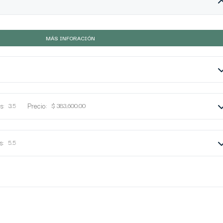
MÁS INFORACIÓN
s:
Precio:
3.5
$ 383,600.00
s:
5.5