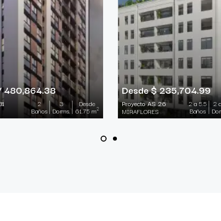
/ 480,864.38
Desde $ 235,704.99
31
2
3
Desde
Proyecto AS 26
2 a 5.5
2 
2
Baños
Dorms.
61.75 m
Baños
Dor
MIRAFLORES