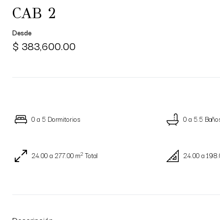
CAB 2
Desde
$ 383,600.00
0 a 5 Dormitorios
0 a 5.5 Baño
2
24.00 a 277.00 m
Total
24.00 a 198.
Descripción