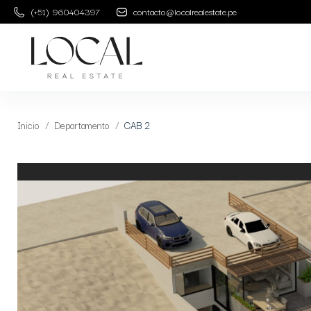
(+51) 960404397
contacto@localrealestate.pe
Inicio
Departamento
CAB 2