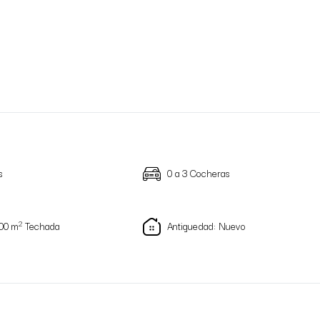
s
0 a 3 Cocheras
2
00 m
Techada
Antiguedad: Nuevo