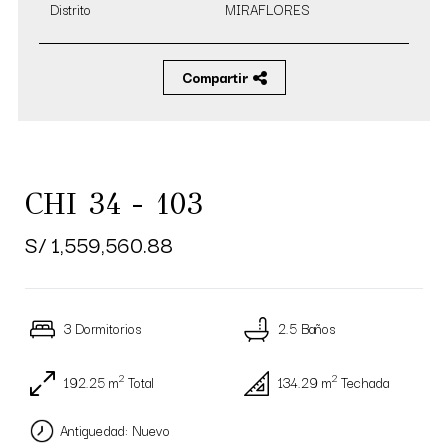
Distrito
MIRAFLORES
Compartir
CHI 34 - 103
S/ 1,559,560.88
3 Dormitorios
2.5 Baños
2
2
192.25 m
Total
134.29 m
Techada
Antiguedad: Nuevo