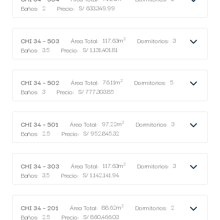
Baños:
2
Precio:
S/ 633,349.99
2
CHI 34 – 503
Área Total:
117.63m
Dormitorios:
3
Baños:
3.5
Precio:
S/ 1,131,401.81
2
CHI 34 – 502
Área Total:
76.11m
Dormitorios:
5
Baños:
3
Precio:
S/ 777,303.85
2
CHI 34 – 501
Área Total:
97.22m
Dormitorios:
3
Baños:
2.5
Precio:
S/ 952,845.32
2
CHI 34 – 303
Área Total:
117.63m
Dormitorios:
3
Baños:
3.5
Precio:
S/ 1,142,141.94
2
CHI 34 – 201
Área Total:
88.62m
Dormitorios:
2
Baños:
2.5
Precio:
S/ 860,466.03