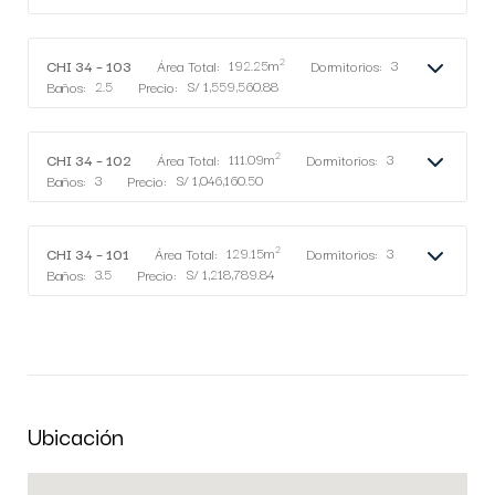
2
CHI 34 – 103
Área Total:
192.25m
Dormitorios:
3
Baños:
2.5
Precio:
S/ 1,559,560.88
2
CHI 34 – 102
Área Total:
111.09m
Dormitorios:
3
Baños:
3
Precio:
S/ 1,046,160.50
2
CHI 34 – 101
Área Total:
129.15m
Dormitorios:
3
Baños:
3.5
Precio:
S/ 1,218,789.84
Ubicación