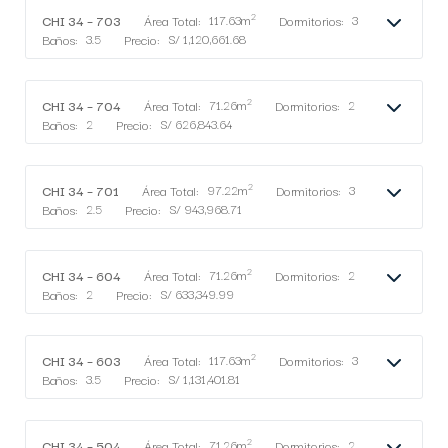
2
CHI 34 – 703
Área Total:
117.63m
Dormitorios:
3
Baños:
3.5
Precio:
S/ 1,120,661.68
2
CHI 34 – 704
Área Total:
71.26m
Dormitorios:
2
Baños:
2
Precio:
S/ 626,843.64
2
CHI 34 – 701
Área Total:
97.22m
Dormitorios:
3
Baños:
2.5
Precio:
S/ 943,968.71
2
CHI 34 – 604
Área Total:
71.26m
Dormitorios:
2
Baños:
2
Precio:
S/ 633,349.99
2
CHI 34 – 603
Área Total:
117.63m
Dormitorios:
3
Baños:
3.5
Precio:
S/ 1,131,401.81
2
CHI 34 – 504
Área Total:
71.26m
Dormitorios:
2