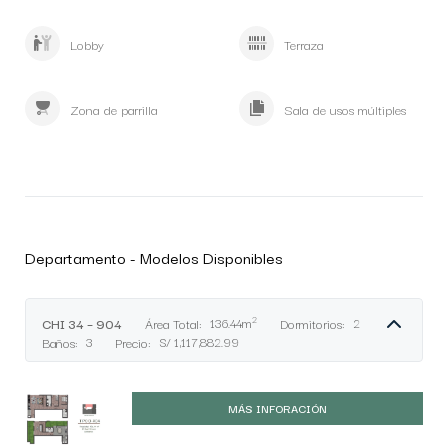
Lobby
Terraza
Zona de parrilla
Sala de usos múltiples
Departamento - Modelos Disponibles
2
CHI 34 – 904
Área Total:
136.44m
Dormitorios:
2
Baños:
3
Precio:
S/ 1,117,882.99
MÁS INFORACIÓN