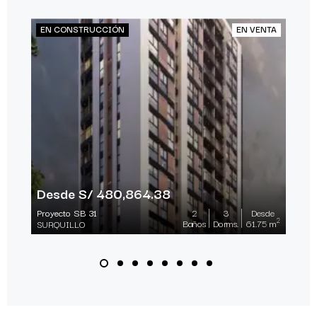
EN CONSTRUCCIÓN
EN VENTA
Desde S/ 480,864.38
Proyecto SB 31
2
3
Desde
2
Baños
Dorms.
61.75 m
SURQUILLO