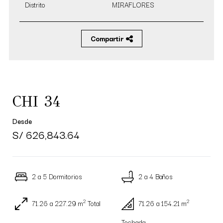
Distrito
MIRAFLORES
Compartir
CHI 34
Desde
S/ 626,843.64
2 a 5 Dormitorios
2 a 4 Baños
2
2
71.26 a 227.29 m
Total
71.26 a 154.21 m
Techada