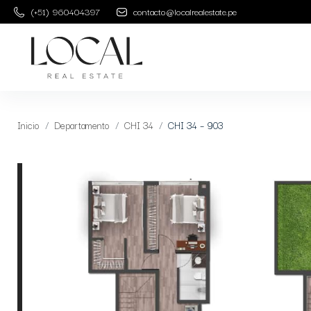
(+51) 960404397
contacto@localrealestate.pe
Inicio
Departamento
CHI 34
CHI 34 – 903