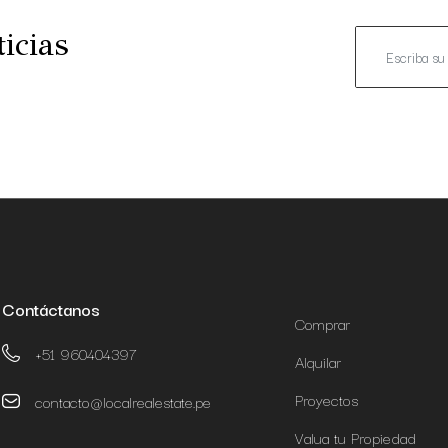
icias
Contáctanos
Comprar
+51 960404397
Alquilar
Proyectos
contacto@localrealestate.pe
Valua tu Propiedad