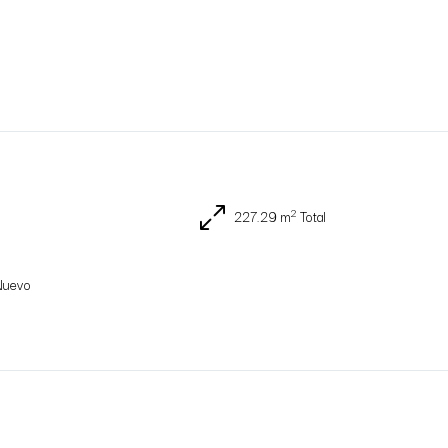
2
227.29 m
Total
Nuevo