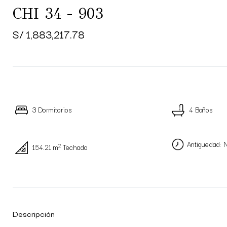
CHI 34 - 903
S/ 1,883,217.78
3 Dormitorios
4 Baños
Antiguedad: 
2
154.21 m
Techada
Descripción