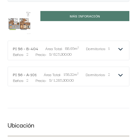
MÁS INFORACIÓN
2
PI 56 – B-404
Área Total:
88.65m
Dormitorios:
1
Baños:
2
Precio:
S/ 825,300.00
2
PI 56 – A-101
Área Total:
158.32m
Dormitorios:
2
Baños:
2
Precio:
S/ 1,285,300.00
Ubicación