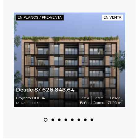
EN PLANOS / PRE-VENTA
EN VENTA
Desde S/ 626,843.64
Proyecto CHI 34
2 a 4
2 a 5
Desde
2
Baños
Dorms.
71.26 m
MIRAFLORES