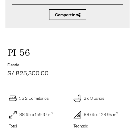
Compartir
PI 56
Desde
S/ 825,300.00
1 a 2 Dormitorios
2 a 3 Baños
2
2
88.65 a 159.97 m
88.65 a 128.94 m
Total
Techada