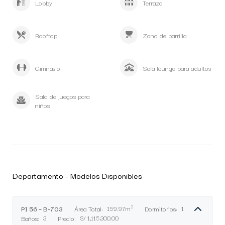
Lobby
Terraza
Rooftop
Zona de parrilla
Gimnasio
Sala lounge para adultos
Sala de juegos para
niños
Departamento - Modelos Disponibles
2
PI 56 – B-703
Área Total:
159.97m
Dormitorios:
1
Baños:
3
Precio:
S/ 1,115,300.00