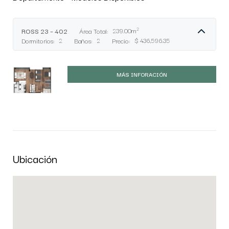
2
ROSS 23 – 402
Área Total:
239.00m
Dormitorios:
2
Baños:
2
Precio:
$ 436,596.35
MÁS INFORACIÓN
Ubicación