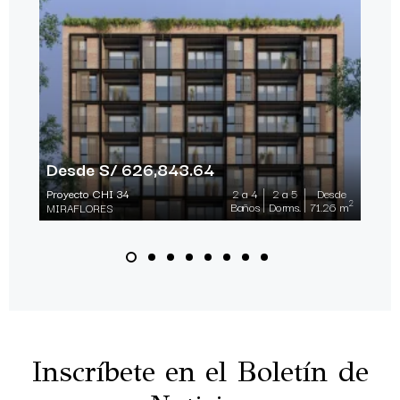
Desde S/ 626,843.64
Proyecto CHI 34
2 a 4
2 a 5
Desde
2
Baños
Dorms.
71.26 m
MIRAFLORES
Inscríbete en el Boletín de