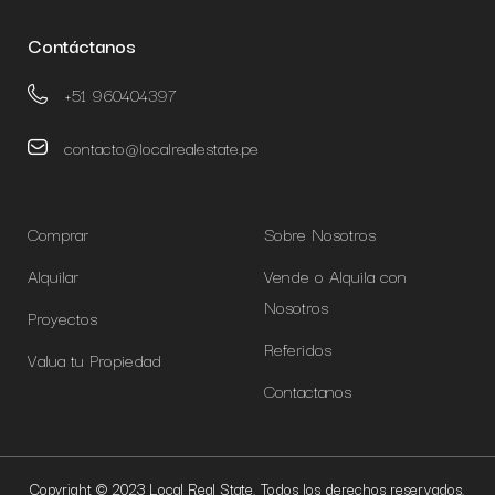
Contáctanos
+51 960404397
contacto@localrealestate.pe
Comprar
Sobre Nosotros
Alquilar
Vende o Alquila con
Nosotros
Proyectos
Referidos
Valua tu Propiedad
Contactanos
Copyright © 2023 Local Real State. Todos los derechos reservados.