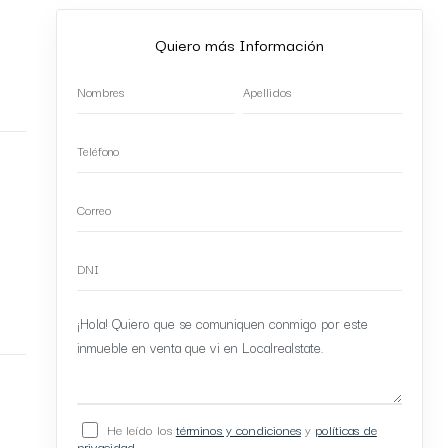
Quiero más Información
He leído los
términos y condiciones
y
políticas de
privacidad
.