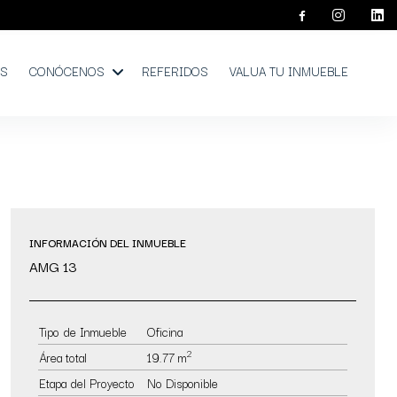
OS
CONÓCENOS
REFERIDOS
VALUA TU INMUEBLE
INFORMACIÓN DEL INMUEBLE
AMG 13
Tipo de Inmueble
Oficina
2
Área total
19.77 m
Etapa del Proyecto
No Disponible