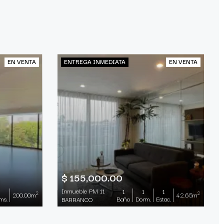
EN VENTA
ENTREGA INMEDIATA
EN VENTA
$ 155,000.00
Inmueble PM 11
1
1
1
2
2
200.00m
42.65m
ms.
Baño
Dorm.
Estac.
BARRANCO