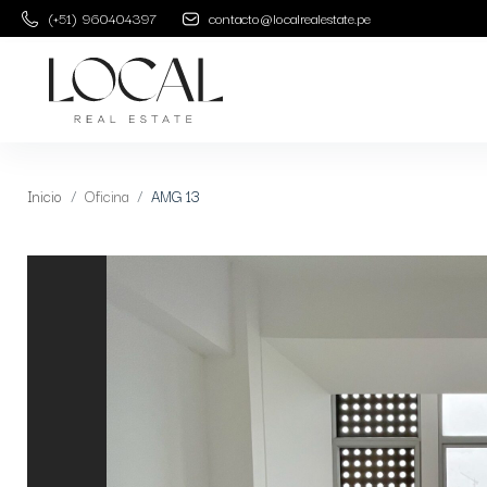
(+51) 960404397
contacto@localrealestate.pe
Inicio
Oficina
AMG 13