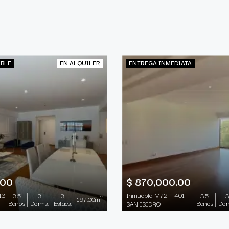
IBLE
EN ALQUILER
ENTREGA INMEDIATA
.00
$ 870,000.00
13
Inmueble M72 – 401
3.5
3
3
3.5
3
2
197.00m
Baños
Dorms.
Estacs.
Baños
Dor
SAN ISIDRO